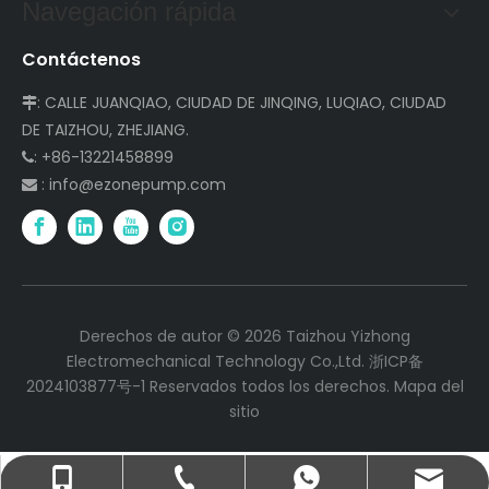
Navegación rápida
Contáctenos
: CALLE JUANQIAO, CIUDAD DE JINQING, LUQIAO, CIUDAD

DE TAIZHOU, ZHEJIANG.
: +86-13221458899

:
info@ezonepump.com

Derechos de autor ©
2026
Taizhou Yizhong
Electromechanical Technology Co.,Ltd.
浙ICP备
2024103877号-1
Reservados todos los derechos.
Mapa del
sitio
info@ezonepump.com
+86-13221458899
+86-57682711399
+8613221458899