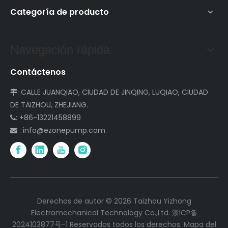
Categoría de producto
Navegación rápida
Contáctenos
: CALLE JUANQIAO, CIUDAD DE JINQING, LUQIAO, CIUDAD

DE TAIZHOU, ZHEJIANG.
: +86-13221458899

:
info@ezonepump.com

Derechos de autor ©
2026
Taizhou Yizhong
Electromechanical Technology Co.,Ltd.
浙ICP备
2024103877号-1
Reservados todos los derechos.
Mapa del