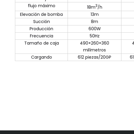
flujo máximo
3
18m
/h
Elevación de bomba
13m
Succión
8m
Producción
600W
Frecuencia
50Hz
Tamaño de caja
490×260×360
milímetros
Cargando
612 piezas/20GP
6