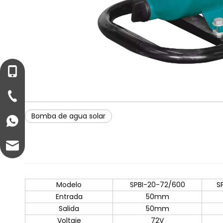
+86-13221458899
+86-57682711399
Bomba de agua solar
+8613221458899
info@ezonepump.com
Modelo
SPBI-20-72/600
S
Entrada
50mm
Salida
50mm
Voltaje
72V