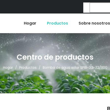
Hogar
Productos
Sobre nosotros
Centro de productos
Hogar
/
Productos
/
Bomba de agua solar SPBI-30-72/1100