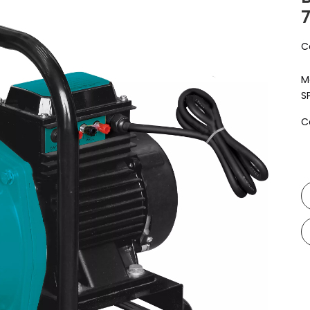
C
M
S
C