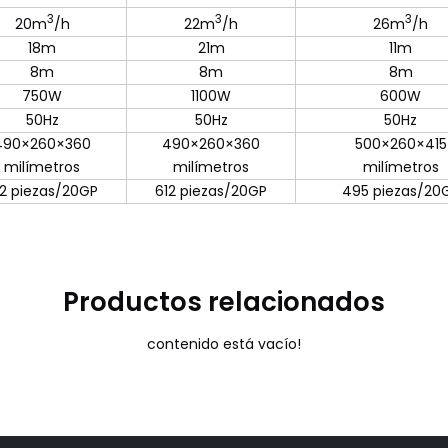
3
3
3
20m
/h
22m
/h
26m
/h
18m
21m
11m
8m
8m
8m
750W
1100W
600W
50Hz
50Hz
50Hz
490×260×360
490×260×360
500×260×415
milímetros
milímetros
milímetros
12 piezas/20GP
612 piezas/20GP
495 piezas/20
Productos relacionados
contenido está vacío!