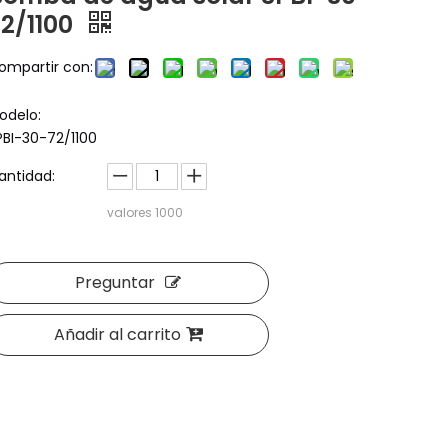
72/1100
ompartir con:
odelo:
PBI-30-72/1100
antidad:
valores
1000
Preguntar
Añadir al carrito