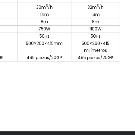
3
3
30m
/h
32m
/h
14m
16m
8m
8m
750W
1100W
50Hz
50Hz
500×260×415mm
500×260×415
milímetros
GP
495 piezas/20GP
495 piezas/20GP