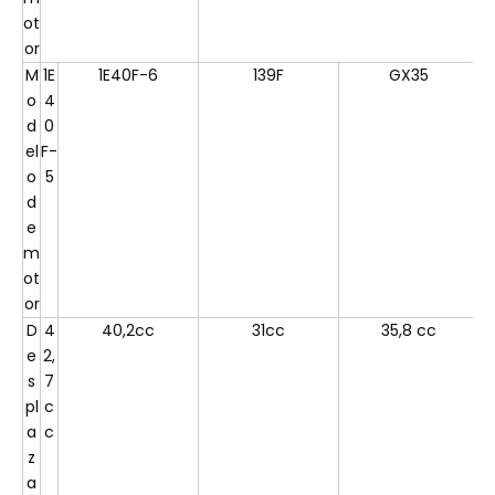
ot
or
M
1E
1E40F-6
139F
GX35
o
4
d
0
el
F-
o
5
d
e
m
ot
or
D
4
40,2cc
31cc
35,8 cc
e
2,
s
7
pl
c
a
c
z
a