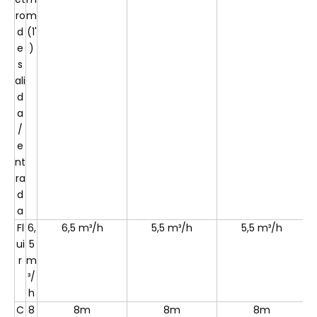
ro
m
d
(1'
e
)
s
ali
d
a
/
e
nt
ra
d
a
Fl
6,
6,5 m³/h
5,5 m³/h
5,5 m³/h
ui
5
r
m
³/
h
C
8
8m
8m
8m