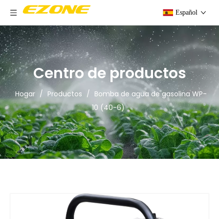
Español
Centro de productos
Hogar
/
Productos
/
Bomba de agua de gasolina WP-
10 (40-6)