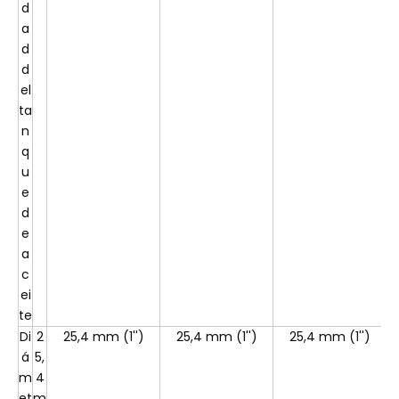
d
a
d
d
el
ta
n
q
u
e
d
e
a
c
ei
te
Di
2
25,4 mm (1'')
25,4 mm (1'')
25,4 mm (1'')
á
5,
m
4
et
m