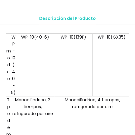
Descripción del Producto
W
WP-10(40-6)
WP-10(139F)
WP-10(GX35)
P
m
-
o
10
d
(
el
4
o
0
-
5)
Ti
Monocilíndrico, 2
Monocilíndrico, 4 tiempos,
M
p
tiempos,
refrigerado por aire
o
refrigerado por aire
d
e
m