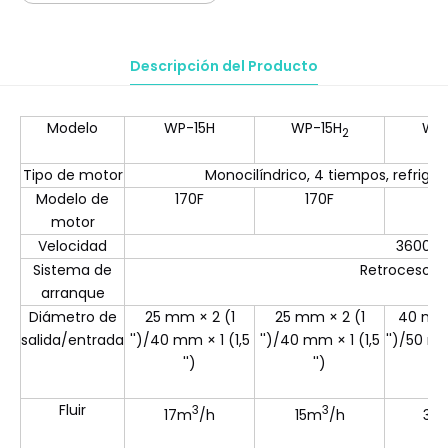
Descripción del Producto
Modelo
WP-15H
WP-15H
WP
2
Tipo de motor
Monocilíndrico, 4 tiempos, refriger
Modelo de
170F
170F
1
motor
Velocidad
3600 r
Sistema de
Retroceso/el
arranque
Diámetro de
25 mm × 2 (1
25 mm × 2 (1
40 mm 
salida/entrada
'')/40 mm × 1 (1,5
'')/40 mm × 1 (1,5
'')/50 mm
'')
'')
Fluir
3
3
17m
/h
15m
/h
32