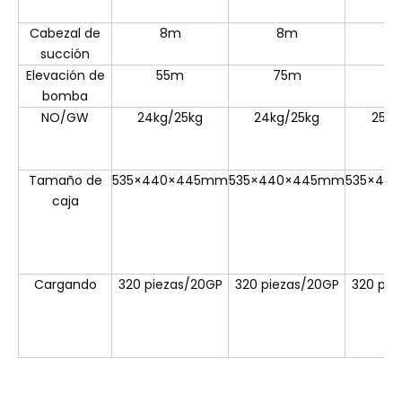
Cabezal de
8m
8m
succión
Elevación de
55m
75m
5
bomba
NO/GW
24kg/25kg
24kg/25kg
25kg
Tamaño de
535×440×445mm
535×440×445mm
535×44
caja
Cargando
320 piezas/20GP
320 piezas/20GP
320 pie