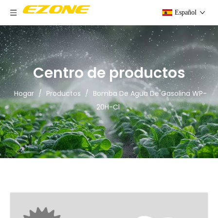
Español
Centro de productos
Hogar
/
Productos
/
Bomba De Agua De Gasolina WP-
20H-Cl